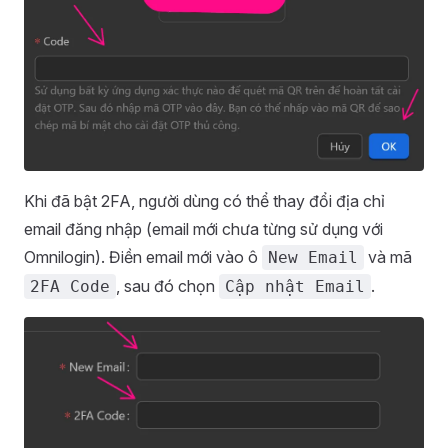
Khi đã bật 2FA, người dùng có thể thay đổi địa chỉ
email đăng nhập (email mới chưa từng sử dụng với
Omnilogin). Điền email mới vào ô
và mã
New Email
, sau đó chọn
.
2FA Code
Cập nhật Email