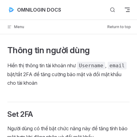
Skip to content
OMNILOGIN DOCS
Menu
Return to top
Thông tin người dùng
Hiển thị thông tin tài khoản như
,
Username
email
bật/tắt 2FA để tăng cường bảo mật và đổi mật khẩu
cho tài khoản
Set 2FA
Người dùng có thể bật chức năng này để tăng tính bảo