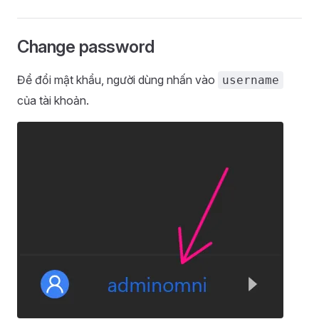
Change password
Để đổi mật khẩu, người dùng nhấn vào
username
của tài khoản.