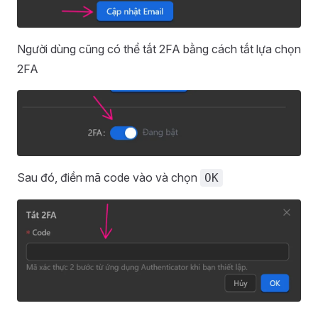
Người dùng cũng có thể tắt 2FA bằng cách tắt lựa chọn
2FA
Sau đó, điền mã code vào và chọn
OK