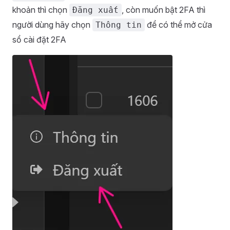
khoản thì chọn
, còn muốn bật 2FA thì
Đăng xuất
người dùng hãy chọn
để có thể mở cửa
Thông tin
sổ cài đặt 2FA