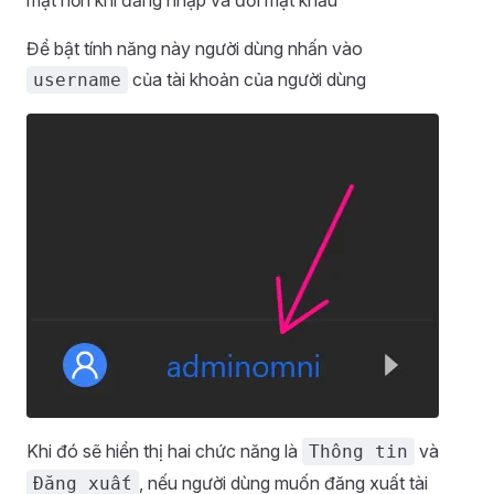
mật hơn khi đăng nhập và đổi mật khẩu
Để bật tính năng này người dùng nhấn vào
của tài khoản của người dùng
username
Khi đó sẽ hiển thị hai chức năng là
và
Thông tin
, nếu người dùng muốn đăng xuất tài
Đăng xuất