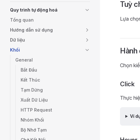
Tuỳ c
Quy trình tự động hoá
Lựa chọ
Tổng quan
Hướng dẫn sử dụng
Dữ liệu
Hành 
Khối
General
Chọn kiể
Bắt Đầu
Kết Thúc
Click
Tạm Dừng
Thực hiệ
Xuất Dữ Liệu
HTTP Request
Ví d
Nhóm Khối
Bộ Nhớ Tạm
Chờ Kết Nối