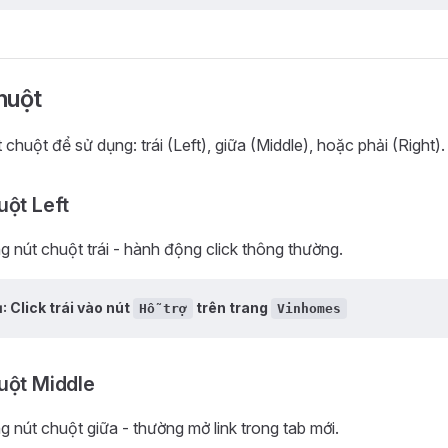
huột
chuột để sử dụng: trái (Left), giữa (Middle), hoặc phải (Right).
uột Left
ng nút chuột trái - hành động click thông thường.
ụ: Click trái vào nút
trên trang
Hỗ trợ
Vinhomes
uột Middle
g nút chuột giữa - thường mở link trong tab mới.