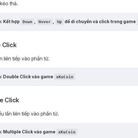
 kéo thả.
ụ: Kết hợp
,
,
để di chuyển và click trong game
Down
Hover
Up
 Click
ần liên tiếp vào phần tử.
ụ: Double Click vào game
xKuCoin
e Click
ều lần liên tiếp vào phần tử.
ụ: Multiple Click vào game
xKuCoin