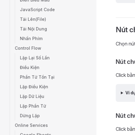
JavaScript Code
Tải Lên(File)
Nút c
Tải Nội Dung
Nhấn Phím
Chọn nút 
Control Flow
Lặp Lại Số Lần
Nút ch
Điều Kiện
Click bằ
Phần Tử Tồn Tại
Lặp Điều Kiện
Ví d
Lặp Dữ Liệu
Lặp Phần Tử
Nút ch
Dừng Lặp
Online Services
Click bằn
Google Sheets