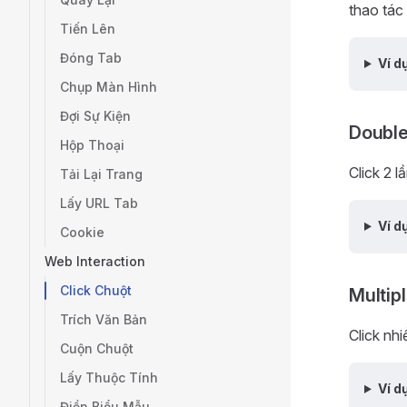
thao tác
Tiến Lên
Đóng Tab
Ví d
Chụp Màn Hình
Đợi Sự Kiện
Double
Hộp Thoại
Click 2 l
Tải Lại Trang
Lấy URL Tab
Ví d
Cookie
Web Interaction
Click Chuột
Multipl
Trích Văn Bản
Click nhi
Cuộn Chuột
Lấy Thuộc Tính
Ví d
Điền Biểu Mẫu