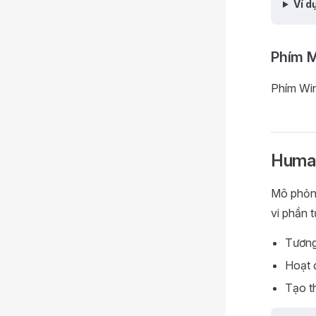
Ví d
Phím 
Phím Win
Human
Mô phỏng
vi phần t
Tương
Hoạt đ
Tạo t