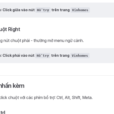
ụ: Click giữa vào nút
trên trang
Hỗ trợ
Vinhomes
uột Right
ng nút chuột phải - thường mở menu ngữ cảnh.
ụ: Click phải vào nút
trên trang
Hỗ trợ
Vinhomes
nhấn kèm
lick chuột với các phím bổ trợ: Ctrl, Alt, Shift, Meta.
trl