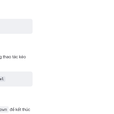
g thao tác kéo
el
để kết thúc
own