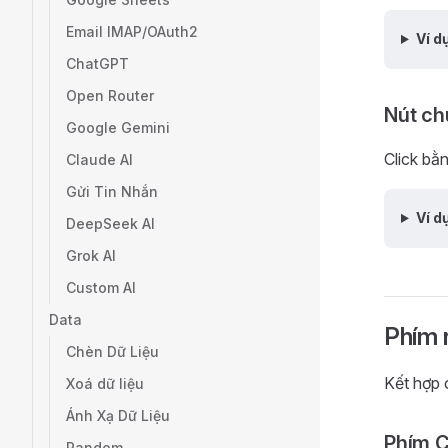
Email IMAP/OAuth2
Ví d
ChatGPT
Open Router
Nút ch
Google Gemini
Click bằ
Claude AI
Gửi Tin Nhắn
Ví d
DeepSeek AI
Grok AI
Custom AI
Data
Phím 
Chèn Dữ Liệu
Kết hợp c
Xoá dữ liệu
Ánh Xạ Dữ Liệu
Phím C
Random