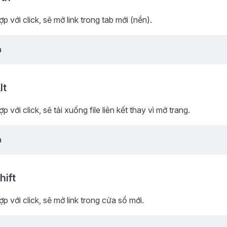
ợp với click, sẽ mở link trong tab mới (nền).
ụ
lt
ợp với click, sẽ tải xuống file liên kết thay vì mở trang.
ụ
hift
ợp với click, sẽ mở link trong cửa sổ mới.