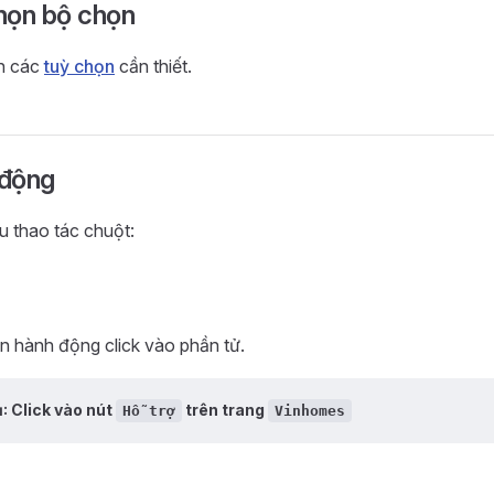
họn bộ chọn
n các
tuỳ chọn
cần thiết.
động
u thao tác chuột:
n hành động click vào phần tử.
ụ: Click vào nút
trên trang
Hỗ trợ
Vinhomes