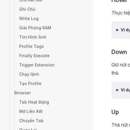
Hover
Ghi Chú
Thực hiệ
Write Log
Giải Phóng RAM
Ví d
Tìm Hình Ảnh
Profile Tags
Down
Finally Execute
Giữ nút 
Trigger Extension
thả.
Chạy lệnh
Tạo Profile
Ví d
Browser
Tab Hoạt Động
Up
Mở Liên Kết
Chuyển Tab
Thả nút 
Quay Lại