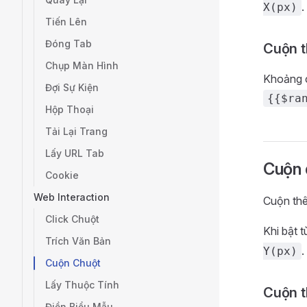
.
X(px)
Tiến Lên
Đóng Tab
Cuộn t
Chụp Màn Hình
Khoảng c
Đợi Sự Kiện
{{$ra
Hộp Thoại
Tải Lại Trang
Lấy URL Tab
Cuộn 
Cookie
Web Interaction
Cuộn thê
Click Chuột
Khi bật 
Trích Văn Bản
.
Y(px)
Cuộn Chuột
Lấy Thuộc Tính
Cuộn t
Điền Biểu Mẫu