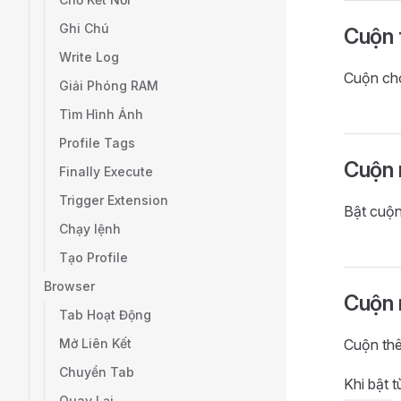
Ghi Chú
Cuộn 
Write Log
Cuộn cho 
Giải Phóng RAM
Tìm Hình Ảnh
Profile Tags
Cuộn
Finally Execute
Trigger Extension
Bật cuộn
Chạy lệnh
Tạo Profile
Browser
Cuộn 
Tab Hoạt Động
Mở Liên Kết
Cuộn thê
Chuyển Tab
Khi bật 
Quay Lại