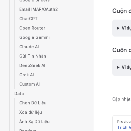
Email IMAP/OAuth2
Cuộn đ
ChatGPT
Open Router
Ví d
Google Gemini
Claude AI
Cuộn c
Gửi Tin Nhắn
DeepSeek AI
Ví d
Grok AI
Custom AI
Data
Cập nhật
Chèn Dữ Liệu
Xoá dữ liệu
Pager
Ánh Xạ Dữ Liệu
Previou
Trích 
Random