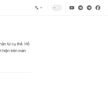
hần tử cụ thể. Hỗ
t hiện trên màn