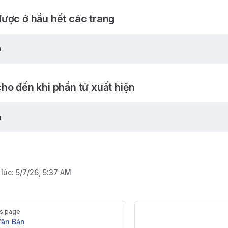
ược ở hầu hết các trang
ụ
ho đến khi phần tử xuất hiện
ụ
 lúc:
5/7/26, 5:37 AM
s page
Văn Bản