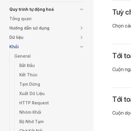
Quy trình tự động hoá
Tuỳ c
Tổng quan
Chọn c
Hướng dẫn sử dụng
Dữ liệu
Khối
Tới t
General
Bắt Đầu
Cuộn nga
Kết Thúc
Tạm Dừng
Xuất Dữ Liệu
Tới t
HTTP Request
Nhóm Khối
Cuộn dọc
Bộ Nhớ Tạm
Chờ Kết Nối