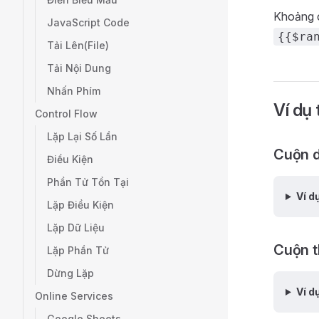
Khoảng c
JavaScript Code
{{$ra
Tải Lên(File)
Tải Nội Dung
Nhấn Phím
Ví dụ 
Control Flow
Lặp Lại Số Lần
Cuộn d
Điều Kiện
Phần Tử Tồn Tại
Ví d
Lặp Điều Kiện
Lặp Dữ Liệu
Cuộn t
Lặp Phần Tử
Dừng Lặp
Ví d
Online Services
Google Sheets