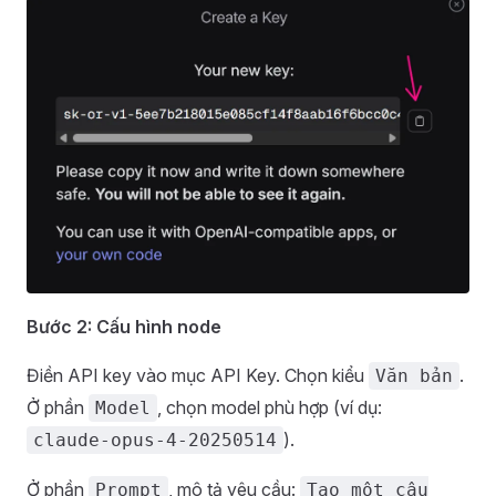
Bước 2: Cấu hình node
Điền API key vào mục API Key. Chọn kiểu
.
Văn bản
Ở phần
, chọn model phù hợp (ví dụ:
Model
).
claude-opus-4-20250514
Ở phần
, mô tả yêu cầu:
Prompt
Tạo một câu