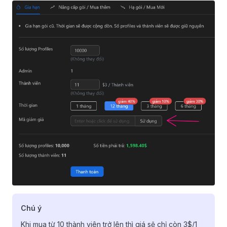
Chú ý
Khi mua từ 10 thành viên trở lên thì giá sẽ chỉ còn 3$/1