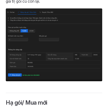
giá trị gói cũ còn lại.
Hạ gói/ Mua mới